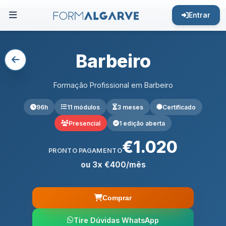
Entrar
Barbeiro
Formação Profissional em Barbeiro
96h
11 módulos
3 meses
Certificado
Presencial
1 edição aberta
€1.020
PRONTO PAGAMENTO
ou 3x €400/mês
Comprar
Tire Dúvidas WhatsApp