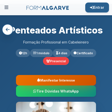
Entrar
Penteados Artísticos
Formação Profissional em Cabeleireiro
12h
1 módulo
4 dias
Certificado
Presencial
Manifestar Interesse
Tire Dúvidas WhatsApp