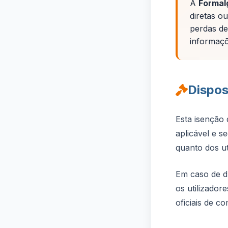
A
Formal
diretas o
perdas de
informaçõ
Dispos
Esta isenção
aplicável e s
quanto dos uti
Em caso de d
os utilizado
oficiais de c