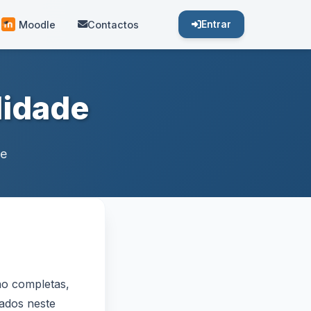
Moodle
Contactos
Entrar
lidade
ve
ão completas,
tados neste