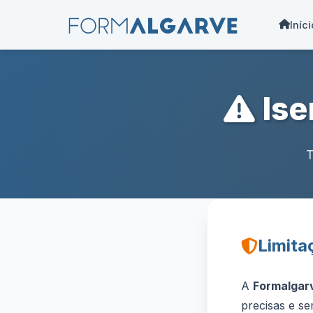
Iníci
Ise
T
Limita
A
Formalgar
precisas e se