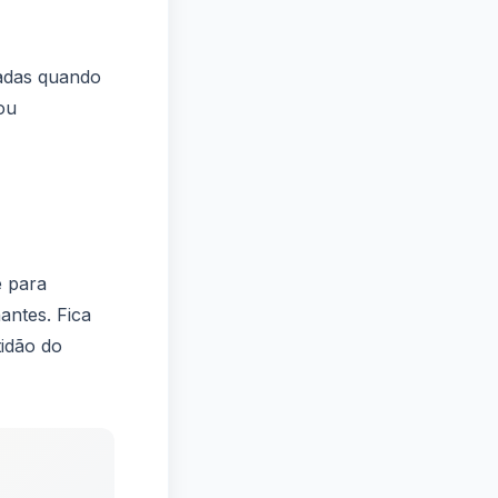
sadas quando
 ou
e para
antes. Fica
tidão do