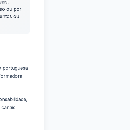
ais,
uso ou por
mentos ou
ão portuguesa
 formadora
nsabilidade,
 canais