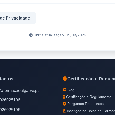
 de Privacidade
Última atualização: 09/08/2026
tactos
Certificação e Regul
Blog
l@formacaoalgarve.pt
Certificação e Regulamento
926025196
Perguntas Frequentes
926025196
Inscrição na Bolsa de Forma