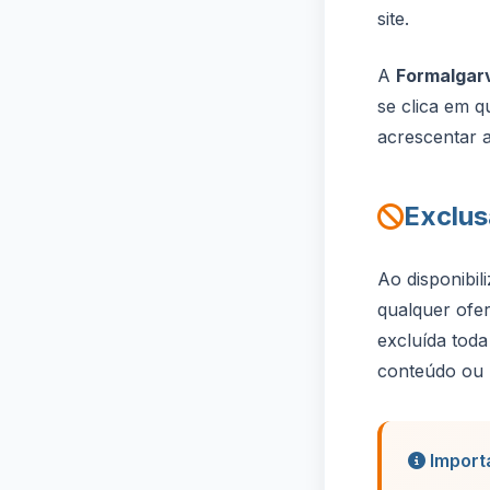
site.
A
Formalgar
se clica em qu
acrescentar a
Exclus
Ao disponibil
qualquer ofer
excluída toda
conteúdo ou p
Import