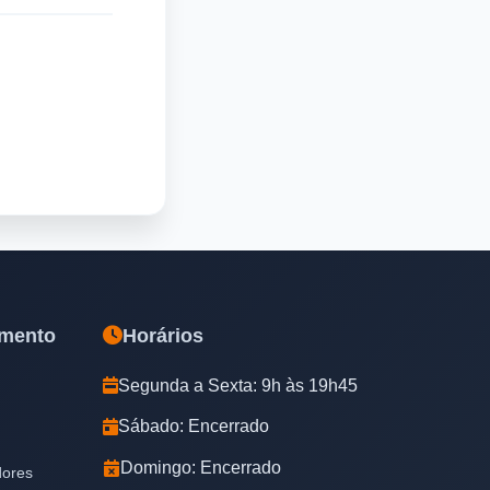
amento
Horários
Segunda a Sexta: 9h às 19h45
Sábado: Encerrado
Domingo: Encerrado
dores