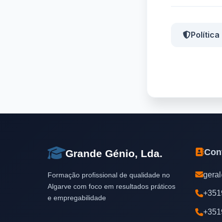
Política
Con
Grande Génio, Lda.
gera
Formação profissional de qualidade no
Algarve com foco em resultados práticos
+351
e empregabilidade
+351