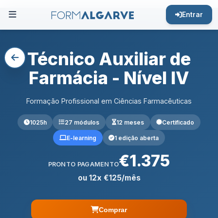
Entrar
Técnico Auxiliar de
Farmácia - Nível IV
Formação Profissional em Ciências Farmacêuticas
1025h
27 módulos
12 meses
Certificado
E-learning
1 edição aberta
€1.375
PRONTO PAGAMENTO
ou 12x €125/mês
Comprar