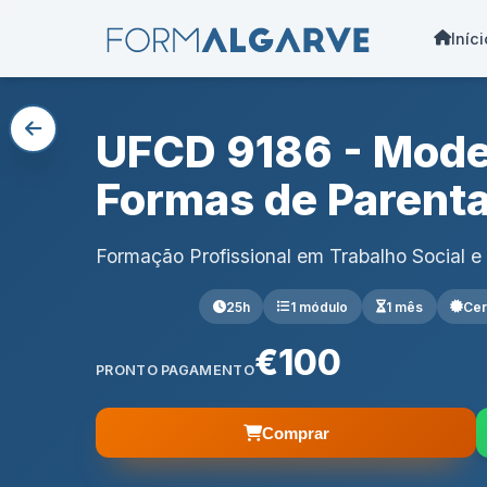
Iníci
UFCD 9186 - Model
Formas de Parenta
Formação Profissional em Trabalho Social 
25h
1 módulo
1 mês
Cer
€100
PRONTO PAGAMENTO
Comprar