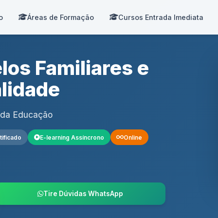
o
Áreas de Formação
Cursos Entrada Imediata
os Familiares e
lidade
e da Educação
tificado
E-learning Assíncrono
Online
Tire Dúvidas WhatsApp