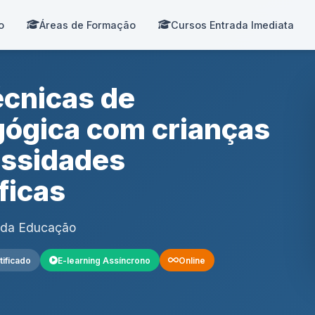
o
Áreas de Formação
Cursos Entrada Imediata
écnicas de
gógica com crianças
essidades
ficas
e da Educação
tificado
E-learning Assíncrono
Online