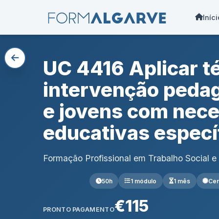
Iníci
UC 4416 Aplicar t
intervenção peda
e jovens com nec
educativas especí
Formação Profissional em Trabalho Social 
50h
1 módulo
1 mês
Cer
€115
PRONTO PAGAMENTO