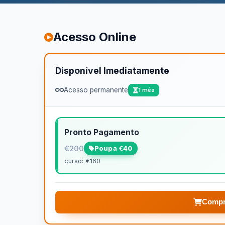
Acesso Online
Disponível Imediatamente
Acesso permanente
1 mês
Pronto Pagamento
€200
Poupa €40
curso: €160
Compr