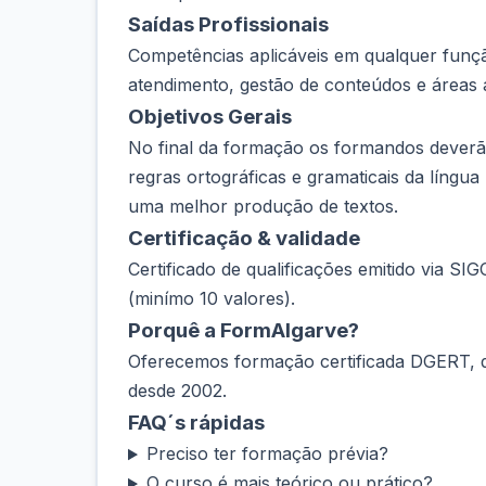
Saídas Profissionais
Competências aplicáveis em qualquer funçã
atendimento, gestão de conteúdos e áreas a
Objetivos Gerais
No final da formação os formandos deverão
regras ortográficas e gramaticais da língua
uma melhor produção de textos.
Certificação & validade
Certificado de qualificações emitido via SI
(minímo 10 valores).
Porquê a FormAlgarve?
Oferecemos formação certificada DGERT, de
desde 2002.
FAQ´s rápidas
Preciso ter formação prévia?
O curso é mais teórico ou prático?