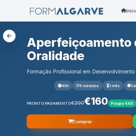
Iníci
Aperfeiçoamento d
Oralidade
Formação Profissional em Desenvolvimento
40h
5 módulos
1 mês
Ce
€160
€200
PRONTO PAGAMENTO
Poupa €40
Comprar