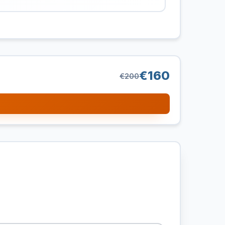
€160
€200