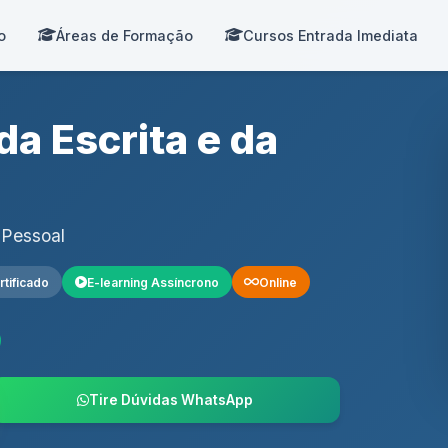
o
Áreas de Formação
Cursos Entrada Imediata
a Escrita e da
 Pessoal
rtificado
E-learning Assíncrono
Online
Tire Dúvidas WhatsApp