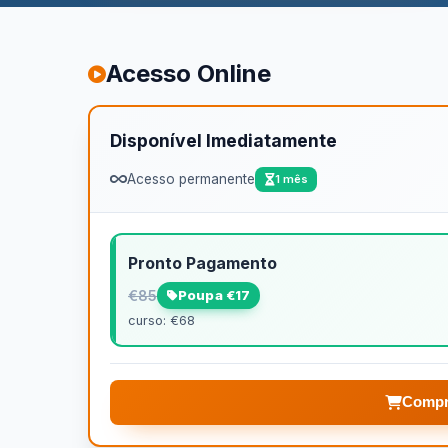
Acesso Online
Disponível Imediatamente
Acesso permanente
1 mês
Pronto Pagamento
€85
Poupa €17
curso: €68
Compr