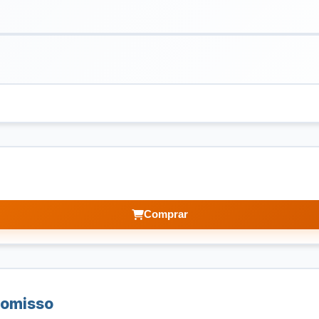
Comprar
romisso