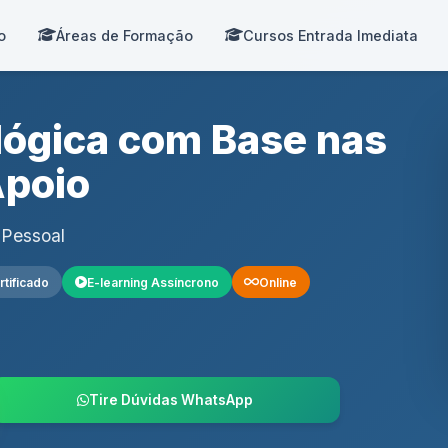
o
Áreas de Formação
Cursos Entrada Imediata
lógica com Base nas
Apoio
 Pessoal
rtificado
E-learning Assíncrono
Online
Tire Dúvidas WhatsApp