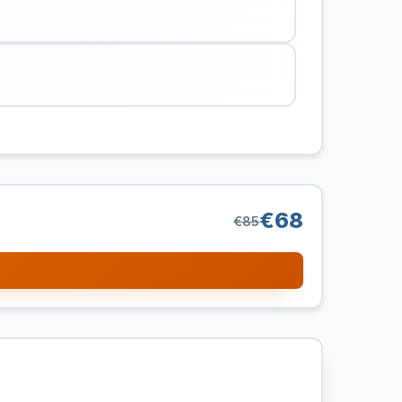
€68
€85