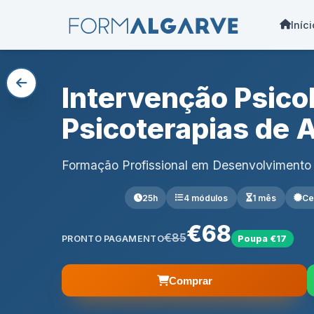
Iníci
Intervenção Psico
Psicoterapias de 
Formação Profissional em Desenvolvimento
25h
4 módulos
1 mês
Ce
€68
€85
PRONTO PAGAMENTO
Poupa €17
Comprar