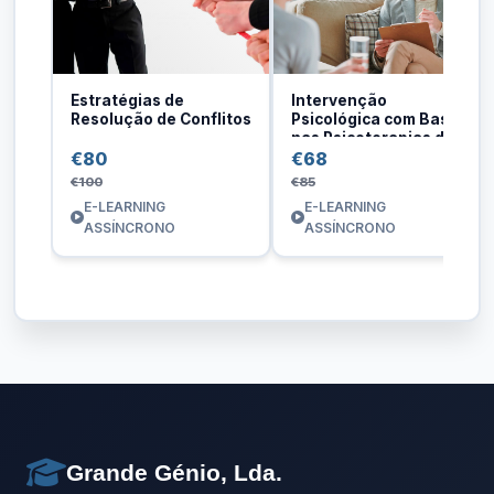
Estratégias de
Intervenção
Resolução de Conflitos
Psicológica com Base
nas Psicoterapias de
Apoio
€80
€68
€100
€85
E-LEARNING
E-LEARNING
ASSÍNCRONO
ASSÍNCRONO
Grande Génio, Lda.