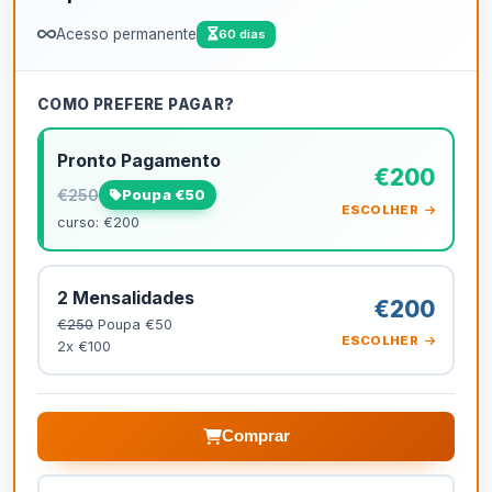
Acesso permanente
60 dias
COMO PREFERE PAGAR?
Pronto Pagamento
€200
€250
Poupa €50
ESCOLHER
curso: €200
2 Mensalidades
€200
€250
Poupa €50
ESCOLHER
2x €100
Comprar