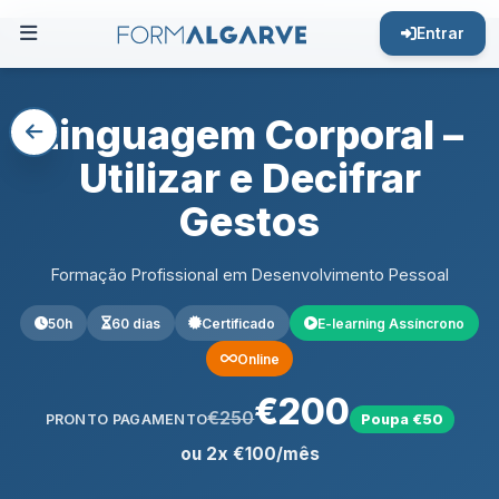
Entrar
Linguagem Corporal –
Utilizar e Decifrar
Gestos
Formação Profissional em Desenvolvimento Pessoal
50h
60 dias
Certificado
E-learning Assíncrono
Online
€200
€250
PRONTO PAGAMENTO
Poupa €50
ou 2x €100/mês