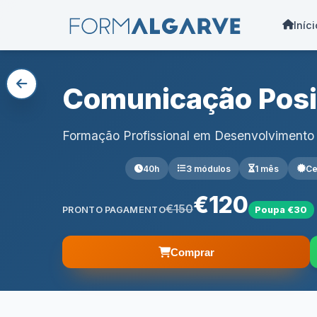
Iníci
Comunicação Posi
Formação Profissional em Desenvolvimento
40h
3 módulos
1 mês
Ce
€120
€150
PRONTO PAGAMENTO
Poupa €30
Comprar