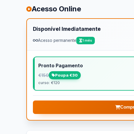
Acesso Online
Disponível Imediatamente
Acesso permanente
1 mês
Pronto Pagamento
€150
Poupa €30
curso: €120
Compr