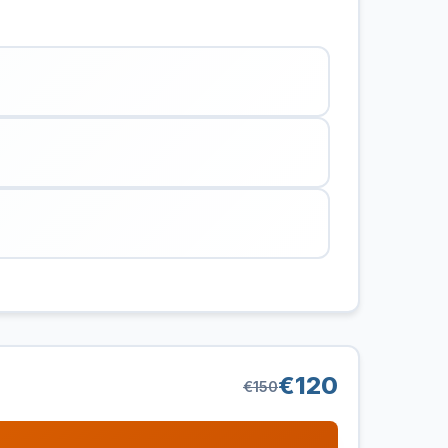
€120
€150