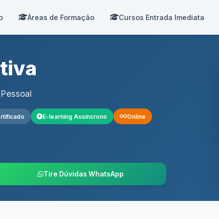
o
Áreas de Formação
Cursos Entrada Imediata
tiva
 Pessoal
rtificado
E-learning Assíncrono
Online
Tire Dúvidas WhatsApp