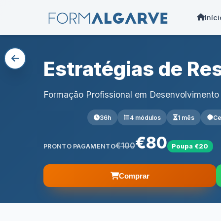
Iníci
Estratégias de Re
Formação Profissional em Desenvolvimento
36h
4 módulos
1 mês
Ce
€80
€100
PRONTO PAGAMENTO
Poupa €20
Comprar