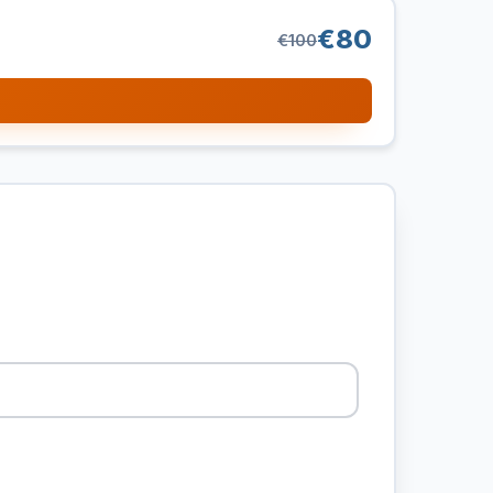
€80
€100