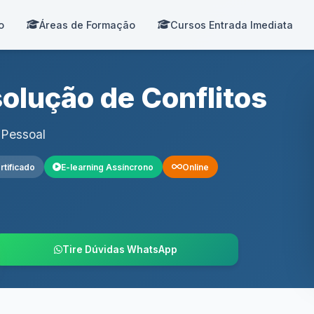
o
Áreas de Formação
Cursos Entrada Imediata
solução de Conflitos
 Pessoal
rtificado
E-learning Assíncrono
Online
Tire Dúvidas WhatsApp