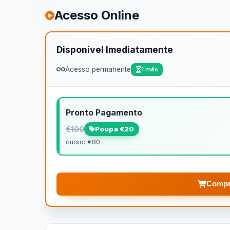
Acesso Online
Disponível Imediatamente
Acesso permanente
1 mês
Pronto Pagamento
€100
Poupa €20
curso: €80
Compr